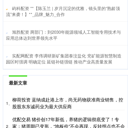
​屿科配资 **【陈玉兰 | 岁月沉淀的优雅，镜头里的“熟龄顶
流”来袭！】**_品牌_魅力_合作
​旭胜配资 两部门：到2030年能源领域人工智能专用技术与
应用总体达到世界领先水平
​实配网配资 李伟调研新矿集团泰汶盐化 兖矿能源智慧制造
园区时强调 明确定位 延链补链强链 推动产业高质量发展
最新文章
柳荷投资 蓝纳成赴港上市，尚无药物获准商业销售，控
1、
股股东东诚药业为最大供应商
优配交易 猪价创17年新低，养猪的逻辑彻底变了！专
家：猪周期已变形，“地板价”不会再现，反转拐点也不会
2、