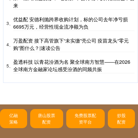
来
优益配 安德利抛跨界收购计划，标的公司去年净亏损
3、
6695万元，经营性现金流净额为负
万盈配资 接下高管旗下“未实缴”壳公司 疫苗龙头“零元
4、
购”图什么？|速读公告
盈透科技 以青花汾酒为名 聚全球南方智慧——在2026
5、
全球南方金融家论坛感受汾酒的同频共振
亿融
唐山股票
免费股票配
炒股
策略
配资
资平台
配资